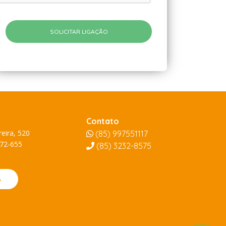
Contato
eira, 520
(85) 997551117
872-655
(85)
3232-8575
A