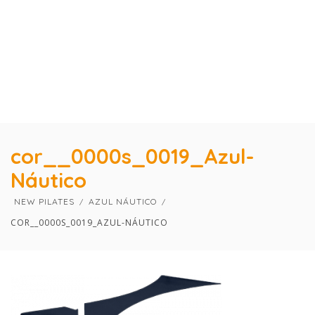
×
×
cor__0000s_0019_Azul-
Náutico
NEW PILATES
AZUL NÁUTICO
COR__0000S_0019_AZUL-NÁUTICO