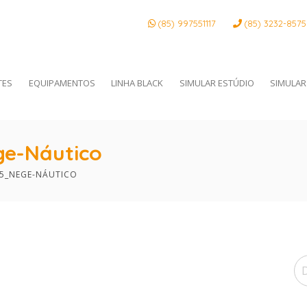
(85) 997551117
(85)
3232-8575
TES
EQUIPAMENTOS
LINHA BLACK
SIMULAR ESTÚDIO
SIMULAR
e-Náutico
15_NEGE-NÁUTICO