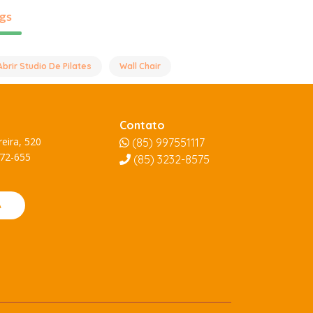
gs
Abrir Studio De Pilates
Wall Chair
Contato
eira, 520
(85) 997551117
872-655
(85)
3232-8575
A