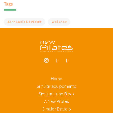
Tags
Abrir Studio De Pilates
Wall Chair
Home
Simular equipamento
Simular Linha Black
A New Pilates
Simular Estúdio