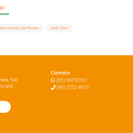
gs
Abrir Studio De Pilates
Wall Chair
Contato
eira, 520
(85) 997551117
872-655
(85)
3232-8575
A