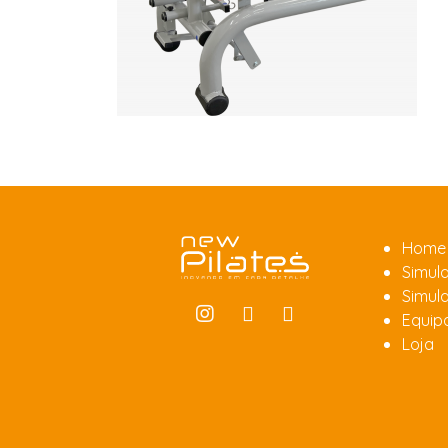
Home
Simula
Simula
Equip
Loja