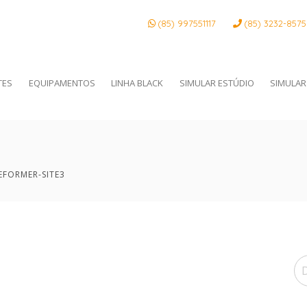
(85) 997551117
(85)
3232-8575
TES
EQUIPAMENTOS
LINHA BLACK
SIMULAR ESTÚDIO
SIMULAR
EFORMER-SITE3